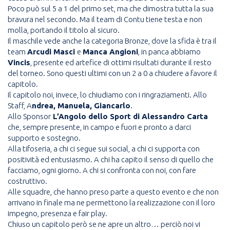
Poco può sul 5 a 1 del primo set, ma che dimostra tutta la sua
bravura nel secondo. Ma il team di Contu tiene testa e non
molla, portando il titolo al sicuro.
Il maschile vede anche la categoria Bronze, dove la sfida è tra il
team
Arcudi Masci
e
Manca Angioni
, in panca abbiamo
Vincis
, presente ed artefice di ottimi risultati durante il resto
del torneo. Sono questi ultimi con un 2 a 0 a chiudere a favore il
capitolo.
Il capitolo noi, invece, lo chiudiamo con i ringraziamenti. Allo
Staff, A
ndrea, Manuela, Giancarlo
.
Allo Sponsor
L’Angolo dello Sport di Alessandro Carta
che, sempre presente, in campo e fuori e pronto a darci
supporto e sostegno.
Alla tifoseria, a chi ci segue sui social, a chi ci supporta con
positività ed entusiasmo. A chi ha capito il senso di quello che
facciamo, ogni giorno. A chi si confronta con noi, con fare
costruttivo.
Alle squadre, che hanno preso parte a questo evento e che non
arrivano in finale ma ne permettono la realizzazione con il loro
impegno, presenza e fair play.
Chiuso un capitolo però se ne apre un altro… perciò noi vi