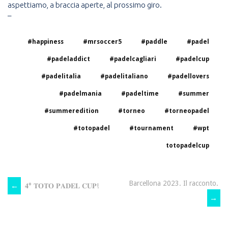
aspettiamo, a braccia aperte, al prossimo giro.
–
#happiness
#mrsoccer5
#paddle
#padel
#padeladdict
#padelcagliari
#padelcup
#padelitalia
#padelitaliano
#padellovers
#padelmania
#padeltime
#summer
#summeredition
#torneo
#torneopadel
#totopadel
#tournament
#wpt
totopadelcup
Barcellona 2023. Il racconto.
←
𝟒° 𝐓𝐎𝐓𝐎 𝐏𝐀𝐃𝐄𝐋 𝐂𝐔𝐏!
POST
→