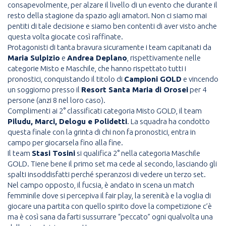
consapevolmente, per alzare il livello di un evento che durante il
resto della stagione da spazio agli amatori. Non ci siamo mai
pentiti di tale decisione e siamo ben contenti di aver visto anche
questa volta giocate così raffinate.
Protagonisti di tanta bravura sicuramente i team capitanati da
Maria Sulpizio
e
Andrea Deplano
, rispettivamente nelle
categorie Misto e Maschile, che hanno rispettato tutti i
pronostici, conquistando il titolo di
Campioni GOLD
e vincendo
un soggiorno presso il
Resort Santa Maria di Orosei
per 4
persone (anzi 8 nel loro caso).
Complimenti ai 2° classificati categoria Misto GOLD, il team
Piludu, Marci, Delogu e Polidetti
. La squadra ha condotto
questa finale con la grinta di chi non fa pronostici, entra in
campo per giocarsela fino alla fine.
Il team
Stasi Tosini
si qualifica 2° nella categoria Maschile
GOLD. Tiene bene il primo set ma cede al secondo, lasciando gli
spalti insoddisfatti perché speranzosi di vedere un terzo set.
Nel campo opposto, il fucsia, è andato in scena un match
femminile dove si percepiva il fair play, la serenità e la voglia di
giocare una partita con quello spirito dove la competizione c’è
ma è così sana da farti sussurrare “peccato” ogni qualvolta una