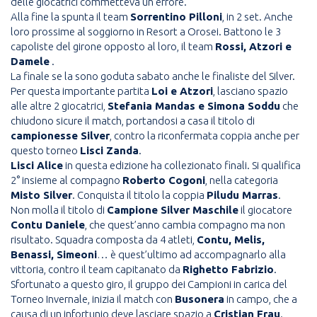
delle giocatrici commetteva un errore.
Alla fine la spunta il team
Sorrentino Pilloni
, in 2 set. Anche
loro prossime al soggiorno in Resort a Orosei. Battono le 3
capoliste del girone opposto al loro, il team
Rossi, Atzori e
Damele
.
La finale se la sono goduta sabato anche le finaliste del Silver.
Per questa importante partita
Loi e Atzori
, lasciano spazio
alle altre 2 giocatrici,
Stefania Mandas e Simona Soddu
che
chiudono sicure il match, portandosi a casa il titolo di
campionesse Silver
, contro la riconfermata coppia anche per
questo torneo
Lisci Zanda
.
Lisci Alice
in questa edizione ha collezionato finali. Si qualifica
2° insieme al compagno
Roberto Cogoni
, nella categoria
Misto Silver
. Conquista il titolo la coppia
Piludu Marras
.
Non molla il titolo di
Campione Silver Maschile
il giocatore
Contu Daniele
, che quest’anno cambia compagno ma non
risultato. Squadra composta da 4 atleti,
Contu, Melis,
Benassi, Simeoni
… è quest’ultimo ad accompagnarlo alla
vittoria, contro il team capitanato da
Righetto Fabrizio
.
Sfortunato a questo giro, il gruppo dei Campioni in carica del
Torneo Invernale, inizia il match con
Busonera
in campo, che a
causa di un infortunio deve lasciare spazio a
Cristian Frau
.