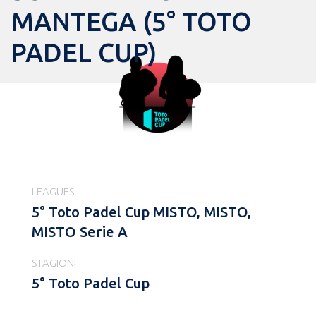
MANTEGA (5° TOTO
PADEL CUP)
LEAGUES
5° Toto Padel Cup MISTO, MISTO,
MISTO Serie A
STAGIONI
5° Toto Padel Cup