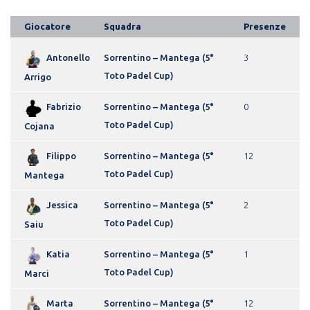
Giocatore
Squadra
Presenze
Antonello
Sorrentino – Mantega (5°
3
Toto Padel Cup)
Arrigo
Fabrizio
Sorrentino – Mantega (5°
0
Toto Padel Cup)
Cojana
Filippo
Sorrentino – Mantega (5°
12
Toto Padel Cup)
Mantega
Jessica
Sorrentino – Mantega (5°
2
Toto Padel Cup)
Saiu
Katia
Sorrentino – Mantega (5°
1
Toto Padel Cup)
Marci
Marta
Sorrentino – Mantega (5°
12