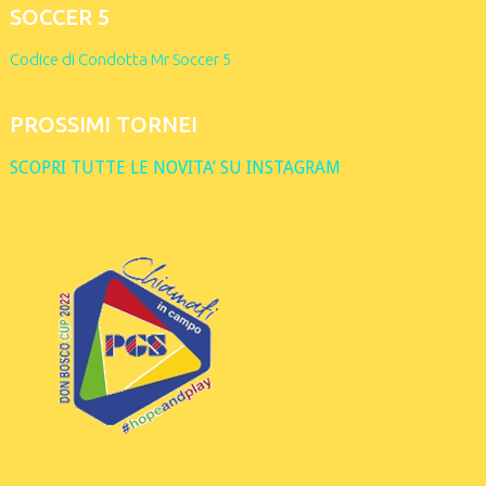
SOCCER 5
Codice di Condotta Mr Soccer 5
PROSSIMI TORNEI
SCOPRI TUTTE LE NOVITA’ SU INSTAGRAM