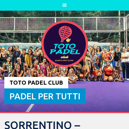
Skip
to
content
TOTO PADEL CLUB
PADEL PER TUTTI
SORRENTINO –