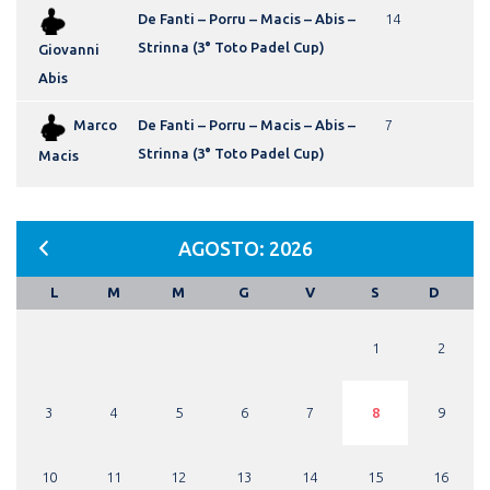
De Fanti – Porru – Macis – Abis –
14
Strinna (3° Toto Padel Cup)
Giovanni
Abis
Marco
De Fanti – Porru – Macis – Abis –
7
Strinna (3° Toto Padel Cup)
Macis
AGOSTO: 2026
L
M
M
G
V
S
D
1
2
3
4
5
6
7
8
9
10
11
12
13
14
15
16