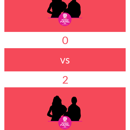
0
vs
2