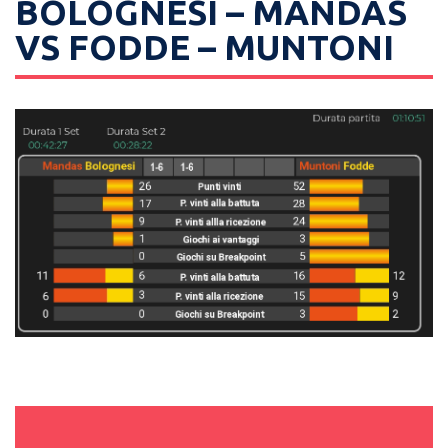
BOLOGNESI – MANDAS
VS FODDE – MUNTONI