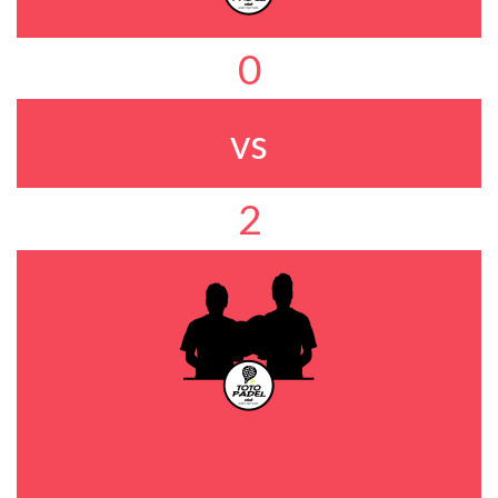
0
vs
2