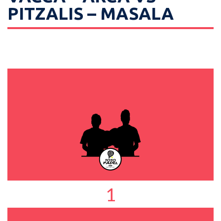
PITZALIS – MASALA
1