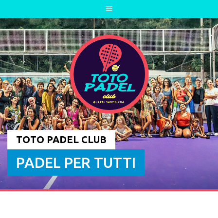
Skip
to
content
TOTO PADEL CLUB
PADEL PER TUTTI