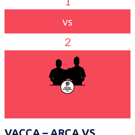
1
vs
2
VACCA – ARCA VS