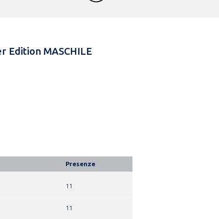
mer Edition MASCHILE
Presenze
11
11