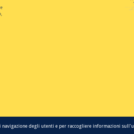
re
o,
 navigazione degli utenti e per raccogliere informazioni sull'ut