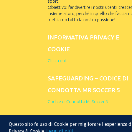
sport.
Obiettivo: far divertire i nostri utenti, cresce
insieme a loro, perché in quello che facciam
mettiamo tutta la nostra passione!
INFORMATIVA PRIVACY E
COOKIE
Clicca qui
SAFEGUARDING – CODICE DI
CONDOTTA MR SOCCER 5
Codice di Condotta Mr Soccer 5
Questo sito fa uso di Cookie per migliorare l'esperienza di
Privacy & Cookie.
Leggi di più!