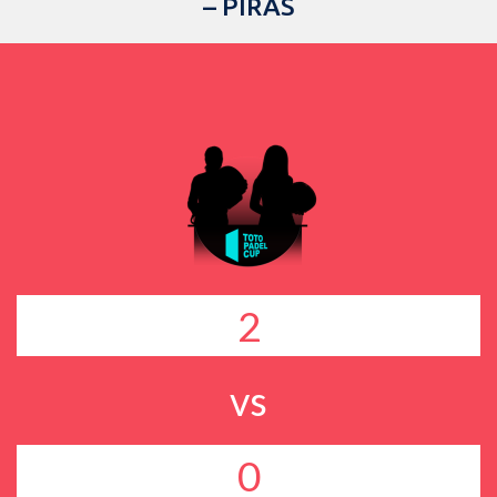
– PIRAS
2
vs
0