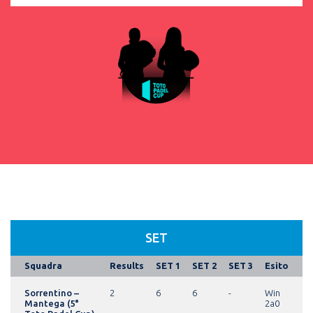
SET
Squadra
Results
SET 1
SET 2
SET 3
Esito
Sorrentino –
2
6
6
-
Win
Mantega (5°
2a0