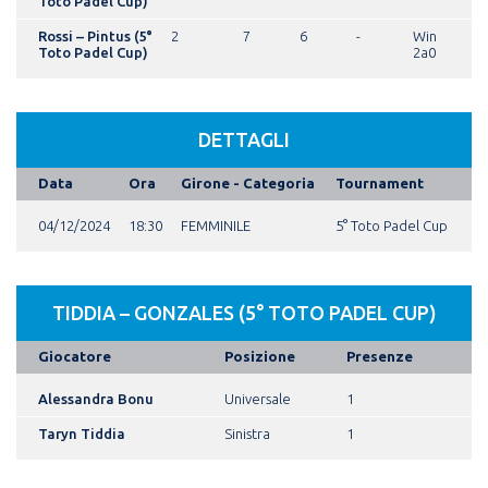
Toto Padel Cup)
Rossi – Pintus (5°
2
7
6
-
Win
Toto Padel Cup)
2a0
DETTAGLI
Data
Ora
Girone - Categoria
Tournament
04/12/2024
18:30
FEMMINILE
5° Toto Padel Cup
TIDDIA – GONZALES (5° TOTO PADEL CUP)
Giocatore
Posizione
Presenze
Alessandra Bonu
Universale
1
Taryn Tiddia
Sinistra
1