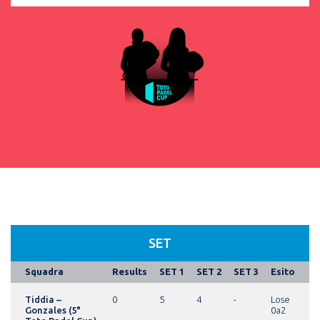
SET
Squadra
Results
SET 1
SET 2
SET 3
Esito
Tiddia –
0
5
4
-
Lose
Gonzales (5°
0a2