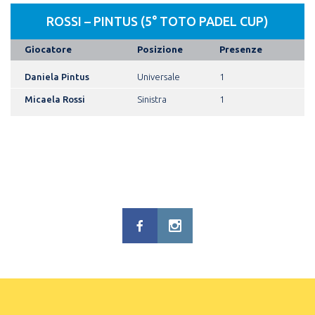
ROSSI – PINTUS (5° TOTO PADEL CUP)
Giocatore
Posizione
Presenze
Daniela Pintus
Universale
1
Micaela Rossi
Sinistra
1