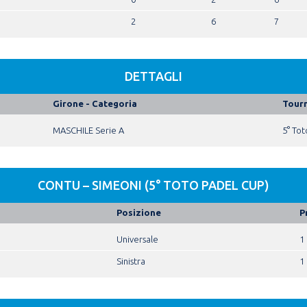
2
6
7
DETTAGLI
Girone - Categoria
Tour
MASCHILE Serie A
5° To
CONTU – SIMEONI (5° TOTO PADEL CUP)
Posizione
P
Universale
1
Sinistra
1