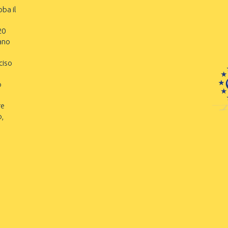
oba il
20
ano
ciso
o
re
o,