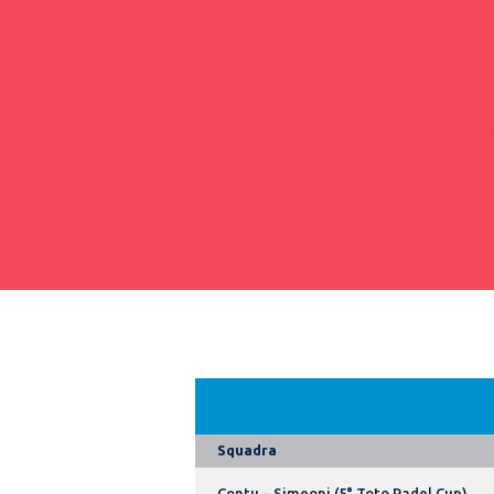
Squadra
Contu – Simeoni (5° Toto Padel Cup)