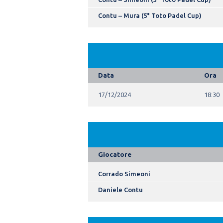
Contu – Mura (5° Toto Padel Cup)
Data
Ora
17/12/2024
18:30
Giocatore
Corrado Simeoni
Daniele Contu