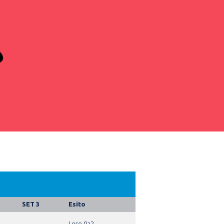
SET 3
Esito
-
Lose 0a2