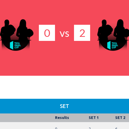
0
2
vs
SET
Results
SET 1
SET 2
0
2
6