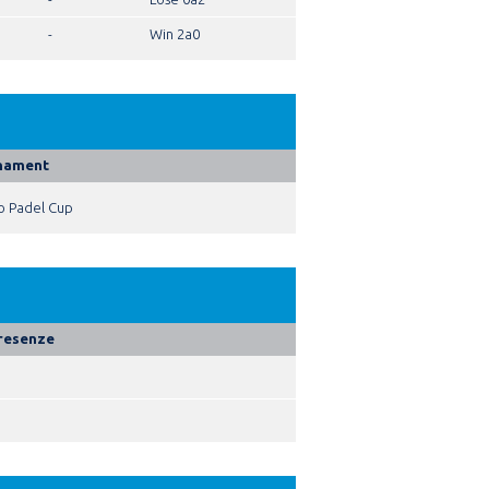
-
Win 2a0
nament
to Padel Cup
resenze