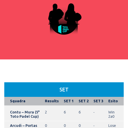
SET
Squadra
Results
SET 1
SET 2
SET 3
Esito
Contu – Mura (5°
2
6
6
-
Win
Toto Padel Cup)
2a0
Arcudi – Portas
0
0
0
-
Lose