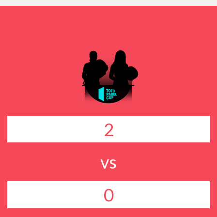
2
vs
0