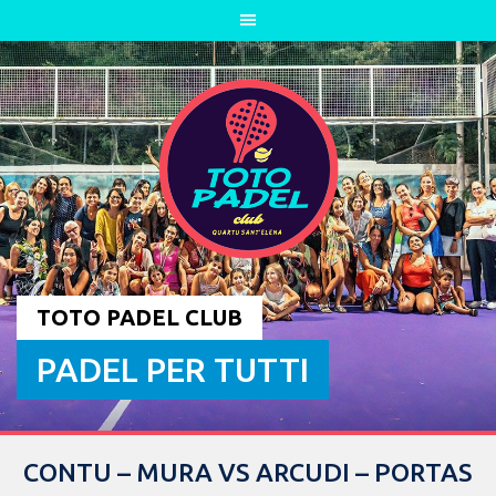
Skip
to
content
TOTO PADEL CLUB
PADEL PER TUTTI
CONTU – MURA VS ARCUDI – PORTAS